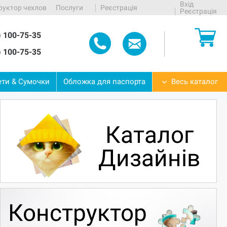
Вхід
руктор чехлов
Послуги
Реєстрація
Реєстрація
) 100-75-35
) 100-75-35
ети
&
Сумочки
Обложка
для
паспорта
Весь каталог
Каталог
Дизайнів
Конструктор