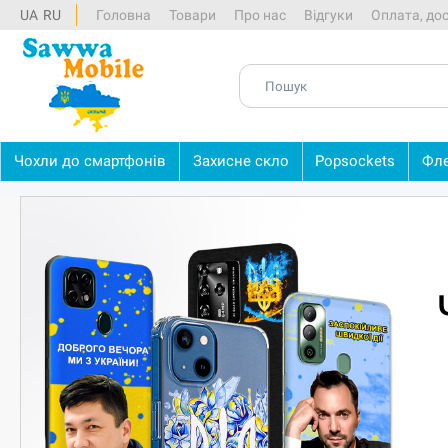
UA
RU
Головна
Товари
Про нас
Відгуки
Оплата, до
Чохли
до
смартфонів
Захисне
скло
Popsockets
Фл