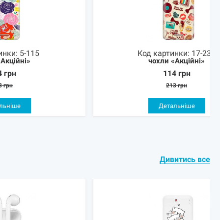
инки:
5-115
Код картинки:
17-236
«Акційні»
чохли «Акційні»
4
грн
114
грн
3
грн
213
грн
льніше
Детальніше
Дивитись все