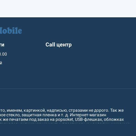
ти
Call центр
8.00
ий
о, именем, картинкой, надписью, стразами не дорого. Так же
е стекло, защитная пленка и т. д. Интернет-магазин
 же печатаем под заказ на popsoket, USB-флешках, обложках
атериалов: силиконовые чехлы, пластиковые накладки, кожаные
печатаем рисунок на чехол для любого устройства следующих
Leagoo, LeEco, Motorola, S-TEEL, Sony, Bravis, Blackview, Bluboo,