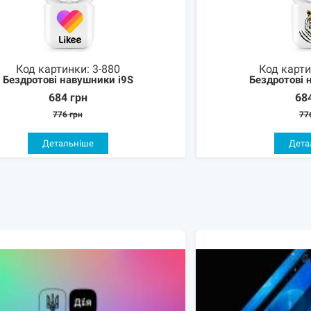
Код картинки:
3-880
Код карт
Бездротові навушники i9S
Бездротові 
684
грн
68
776
грн
77
Детальніше
Дета