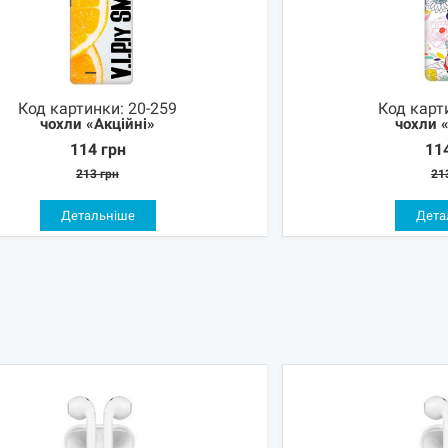
Код картинки:
20-259
Код карт
чохли «Акційні»
чохли 
114
грн
11
213
грн
21
Детальніше
Дета