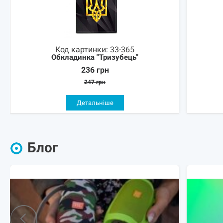
Код картинки:
33-365
Обкладинка "Тризубець"
236
грн
247
грн
Детальніше
Блог