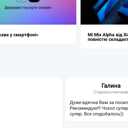
 Alpha від Xiaomi майже
Cloud-Clout розро
стю складається з екрану.
дозволяє захищено
публічних хмарни
Галина
Старокостянтині
Дуже вдячна Вам за посил
Рекомендую!!! Чохол супер
супер. Все сподобалось))