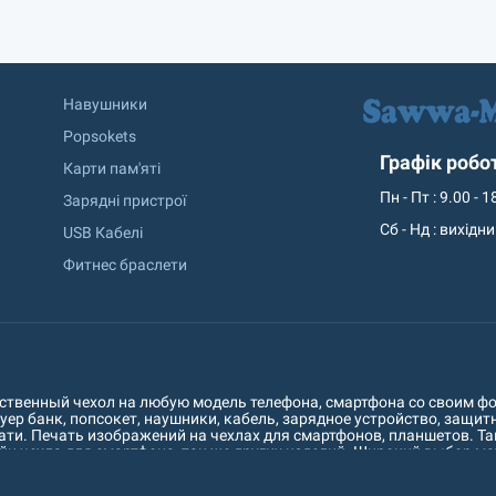
Навушники
Popsokets
Графік робо
Карти пам'яті
Пн - Пт : 9.00 - 1
Зарядні пристрої
Сб - Нд : вихідн
USB Кабелі
Фитнес браслети
твенный чехол на любую модель телефона, смартфона со своим фот
р банк, попсокет, наушники, кабель, зарядное устройство, защитно
и. Печать изображений на чехлах для смартфонов, планшетов. Так
йн чехла для смартфона, так же других изделий. Широкий выбор м
ез, чехлы-книжки, флипы и чехлы-вытяжки. В кратчайшие сроки на
kitel, TP-Link, Ergo, ZTE, Meizu, HomTom, Fly, Nokia, Nous, LG, Lenovo, 