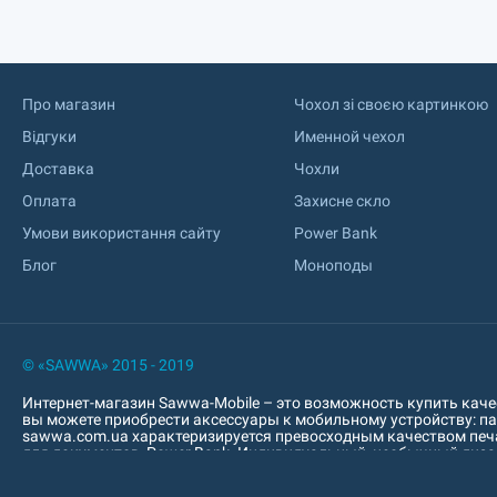
Про магазин
Чохол зі своєю картинкою
Відгуки
Именной чехол
Доставка
Чохли
Оплата
Захисне скло
Умови використання сайту
Power Bank
Блог
Моноподы
© «SAWWA» 2015 - 2019
Интернет-магазин Sawwa-Mobile – это возможность купить качес
вы можете приобрести аксессуары к мобильному устройству: пауе
sawwa.com.ua характеризируется превосходным качеством печат
для документов, Power Bank. Индивидуальный, необычный диза
чехлы, чехлы из эко-кожи. Украшаем накладки с бамперами и б
брендов: Apple, Samsung, Prestigio, Nomi, Huawei, Xiaomi, Doogee, Ou