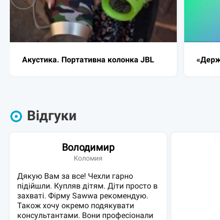
«Держава у смартфоні»
Mi Mix
повні
Відгуки
Володимир
Коломия
Дякую Вам за все! Чехли гарно
підійшли. Купляв дітям. Діти просто в
захваті. Фірму Sawwa рекомендую.
Також хочу окремо подякувати
консультантами. Вони професіонали