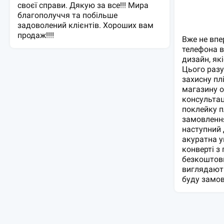
своєї справи. Дякую за все!!! Мира
благополуччя та побільше
задоволений клієнтів. Хороших вам
продаж!!!!
Вже не впе
телефона 
дизайн, які
Цього разу
захисну пл
магазину 
консультац
поклейку п
замовленн
наступний 
акуратна у
конверті з
безкоштовн
виглядають
буду замов