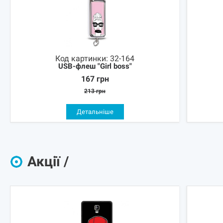
Код картинки:
32-164
USB-флеш "Girl boss"
167
грн
213
грн
Детальніше
Акції /