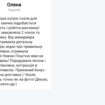
Олена
Чернігів
рше купую чохли для
в sawwa подобається
сть і робота магазину!
 замовляла 2 чохла та
івку. Від менеджера
отримала детальну
ію, відео про правильну
лівки, отримала
я Новою Поштою вже на
день! Порадувала якісна і
паковка, інструкція в
 плівкою. Приємний бонус -
а доставка ) Чохли
 точно як на фото! Дякую,
ляти ще )