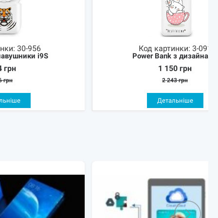
инки:
30-956
Код картинки:
3-091
навушники i9S
Power Bank з дизайнами
4
грн
1 150
грн
6
грн
2 243
грн
льніше
Детальніше