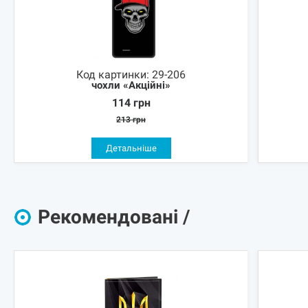
Код картинки:
29-206
чохли «Акційні»
114
грн
213
грн
Детальніше
Рекомендовані /