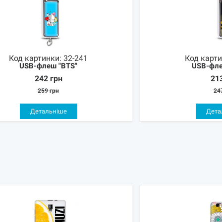
Код картинки:
32-241
Код карт
USB-флеш "BTS"
USB-флеш
242
грн
21
259
грн
24
Детальніше
Дета