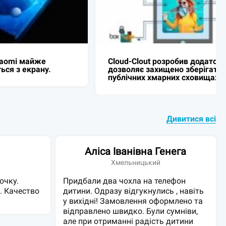
бив додаток, який
Додаток DuckTest: перевірити 
 зберігати файли у
харчових та косметичних прод
х сховищах.
Україні через штрих-код.
Дивитися всі
Аліса Іванівна Генега
в
Хмельницький
очку.
Придбали два чохла на телефон
. Качество
дитини. Одразу відгукнулись , навіть
у вихідні! Замовлення оформлено та
відправлено швидко. Були сумніви,
але при отриманні радість дитини