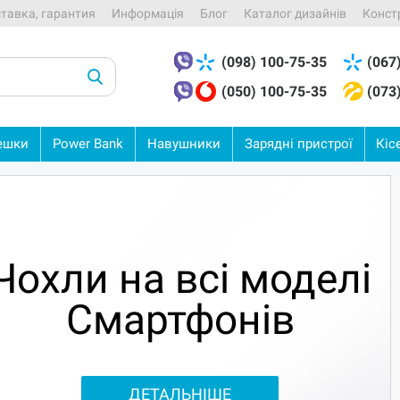
ставка, гарантия
Информація
Блог
Каталог дизайнів
Конст
(098) 100-75-35
(067
(050) 100-75-35
(073
ешки
Power
Bank
Навушники
Зарядні
пристрої
Кіс
Чохли на всі моделі
Смартфонів
ДЕТАЛЬНІШЕ