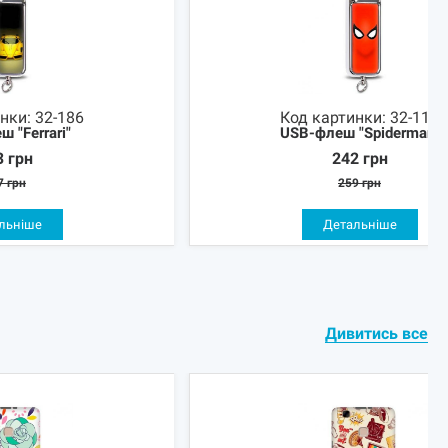
инки:
32-186
Код картинки:
32-110
 "Ferrari"
USB-флеш "Spiderman"
3
грн
242
грн
7
грн
259
грн
льніше
Детальніше
Дивитись все