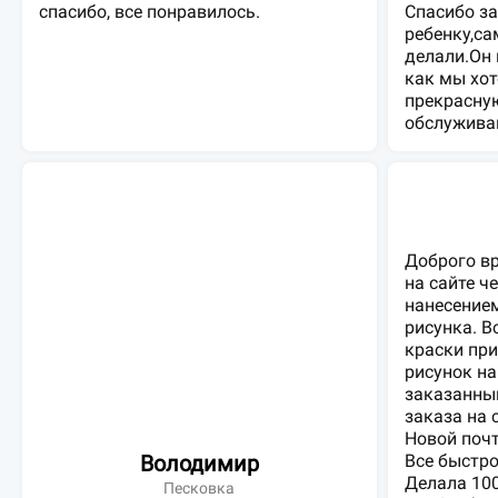
спасибо, все понравилось.
Спасибо за
ребенку,са
делали.Он 
как мы хот
прекрасную
обслужива
Доброго в
на сайте ч
нанесение
рисунка. В
краски при
рисунок на
заказанны
заказа на 
Новой почт
Володимир
Все быстро
Делала 100
Песковка