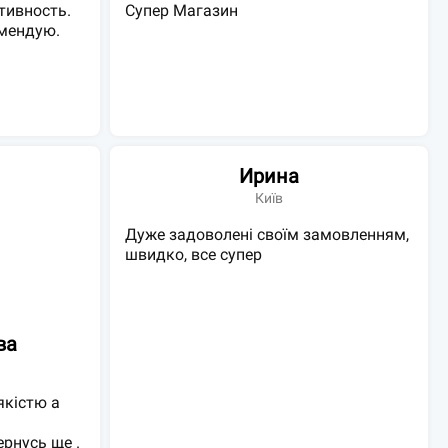
тивность.
Супер Магазин
омендую.
Ирина
Київ
Дуже задоволені своїм замовленням,
швидко, все супер
ва
якістю а
рнусь ще .