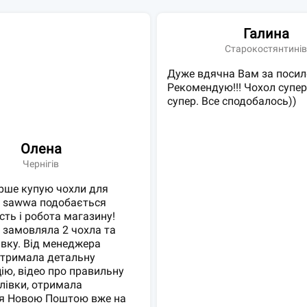
Галина
Старокостянтині
Дуже вдячна Вам за посил
Рекомендую!!! Чохол супер
супер. Все сподобалось))
Олена
Чернігів
рше купую чохли для
в sawwa подобається
сть і робота магазину!
 замовляла 2 чохла та
івку. Від менеджера
отримала детальну
ію, відео про правильну
лівки, отримала
я Новою Поштою вже на