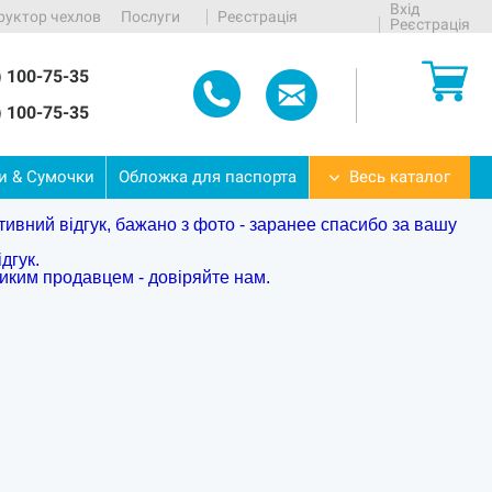
Вхід
руктор чехлов
Послуги
Реєстрація
Реєстрація
) 100-75-35
) 100-75-35
ти
&
Сумочки
Обложка
для
паспорта
Весь каталог
тивний відгук, бажано з фото - заранее спасибо за вашу
дгук.
ликим продавцем - довіряйте нам.