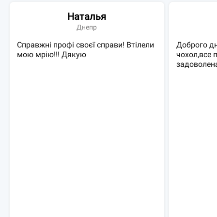
Наталья
Днепр
Справжні профі своєї справи! Втілели
Доброго д
мою мрію!!! Дякую
чохол,все 
задоволен