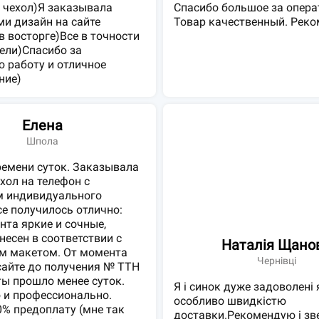
 чехол)Я заказывала
Спасибо большое за опера
ми дизайн на сайте
Товар качественный. Рек
в восторге)Все в точности
ели)Спасибо за
 работу и отличное
ние)
Елена
Шпола
ремени суток. Заказывала
ехол на телефон с
м индивидуального
се получилось отлично:
нта яркие и сочные,
несен в соответствии с
Наталія Щано
м макетом. От момента
Чернівці
сайте до получения № ТТН
ы прошло менее суток.
Я і синок дуже задоволені 
 и профессионально.
особливо швидкістю
% предоплату (мне так
доставки.Рекомендую і зве