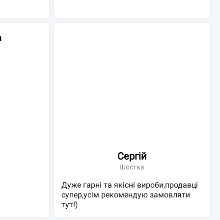
а
Сергій
Шостка
Дуже гарні та якісні вироби,продавці
супер,усім рекомендую замовляти
тут!)