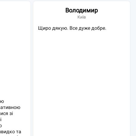
Володимир
Київ
Щиро дякую. Все дуже добре.
тю
ративною
ися зі
і
о
швидко та