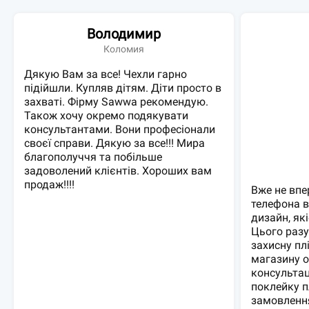
Володимир
Коломия
Дякую Вам за все! Чехли гарно
підійшли. Купляв дітям. Діти просто в
захваті. Фірму Sawwa рекомендую.
Також хочу окремо подякувати
консультантами. Вони професіонали
своєї справи. Дякую за все!!! Мира
благополуччя та побільше
задоволений клієнтів. Хороших вам
продаж!!!!
Вже не впе
телефона 
дизайн, які
Цього разу
захисну пл
магазину 
консультац
поклейку п
замовленн