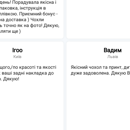
день! Порадувала якісна і
паковка, інструкція в
 плівкою. Приємний бонус -
а доставка ) Чохли
 точно як на фото! Дякую,
ляти ще )
Ігоо
Вадим
Київ
Львів
щого,/по красоті та якості
Якісний чохол та принт, д
к ваші задні накладка до
дуже задоволена. Дякую 
. Дякую!