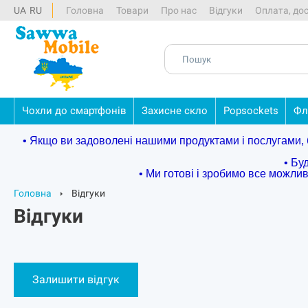
UA
RU
Головна
Товари
Про нас
Відгуки
Оплата, до
Чохли
до
смартфонів
Захисне
скло
Popsockets
Фл
• Якщо ви задоволені нашими продуктами і послугами, б
• Бу
• Ми готові і зробимо все можли
Головна
Відгуки
Відгуки
Залишити відгук