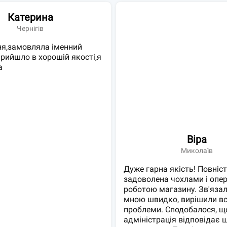
Катерина
Чернігів
ня,замовляла іменний
прийшло в хорошій якості,я
а
Віра
Миколаїв
Дуже гарна якість! Повніс
задоволена чохлами і опе
роботою магазину. Зв'язал
мною швидко, вирішили вс
проблеми. Сподобалося, щ
адміністрація відповідає 