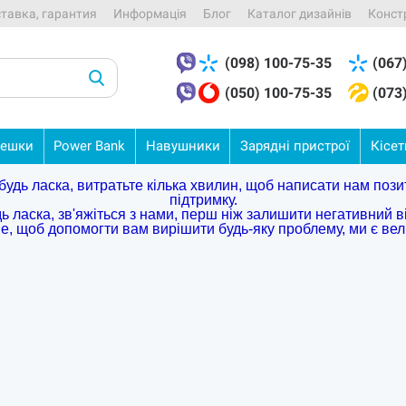
ставка, гарантия
Информація
Блог
Каталог дизайнів
Конст
(098) 100-75-35
(067
(050) 100-75-35
(073
ешки
Power
Bank
Навушники
Зарядні
пристрої
Кісе
удь ласка, витратьте кілька хвилин, щоб написати нам пози
підтримку.
дь ласка, зв'яжіться з нами, перш ніж залишити негативний ві
ве, щоб допомогти вам вирішити будь-яку проблему, ми є ве