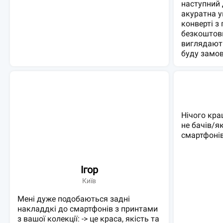
наступний 
акуратна у
конверті з
безкоштовн
виглядають
буду замов
Нічого кра
не бачів/я
смартфонів
Ігор
Київ
Мені дуже подобаються задні
накладдкі до смартфонів з принтами
з вашої колекції: -> це краса, якість та