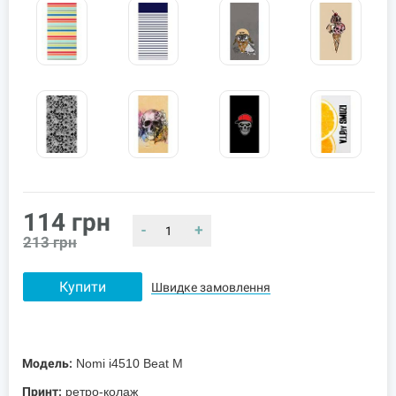
114
грн
-
+
213
грн
Купити
Швидке замовлення
Модель:
Nomi i4510 Beat M
Принт:
ретро-колаж