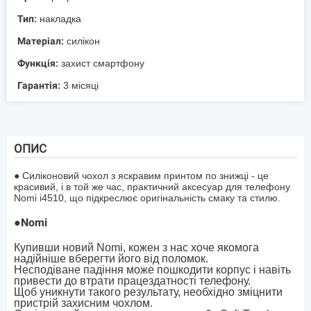
Тип:
накладка
Матеріал:
силікон
Функція:
захист смартфону
Гарантія:
3 місяці
ОПИС
● Силіконовий чохол з яскравим принтом по знижці - це
красивий, і в той же час, практичний аксесуар для телефону
Nomi i4510, що підкреслює оригінальність смаку та стилю.
●
Nomi
Купивши новий Nomi, кожен з нас хоче якомога
надійніше вберегти його від поломок.
Несподіване падіння може пошкодити корпус і навіть
привести до втрати працездатності телефону.
Щоб уникнути такого результату, необхідно зміцнити
пристрій захисним чохлом.