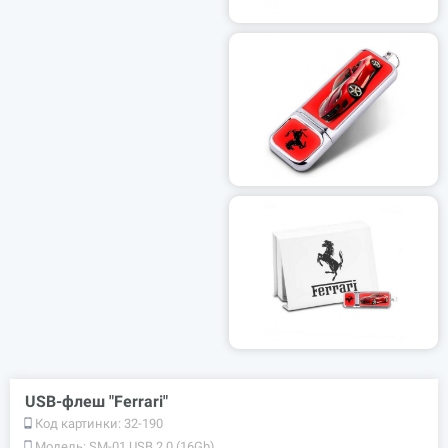
USB-флеш "Ferrari"
Код картинки:
32-190
Модель:
SM-01 USB 2.0 (16Gb)