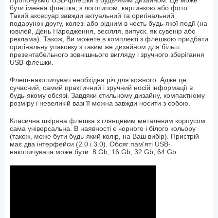
Пропонуємо USB-флешки з будь-яким дизайном. Це може
бути іменна флешка, з логотипом, картинкою або фото.
Такий аксесуар завжди актуальний та оригінальний
подарунок другу, колезі або рідним в честь будь-якої події (на
ювілей, День Народження, весілля, випуск, як сувенір або
реклама). Також, Ви можете в комплекті з флешкою ​​придбати
оригінальну упаковку з таким же дизайном для більш
презентабельного зовнішнього вигляду і зручного зберігання
USB-флешки.
Флеш-накопичувач необхідна річ для кожного. Адже це
сучасний, самий практичний і зручний носій інформації в
будь-якому обсязі. Завдяки стильному дизайну, компактному
розміру і невеликій вазі її можна завжди носити з собою.
Класична шкіряна флешка з глянцевим металевим корпусом
сама універсальна. В наявності є чорного і білого кольору
(також, може бути будь-який колір, на Ваш вибір). Пристрій
має два інтерфейси (2.0 і 3.0). Обсяг пам'яті USB-
накопичувача може бути: 8 Gb, 16 Gb, 32 Gb, 64 Gb.