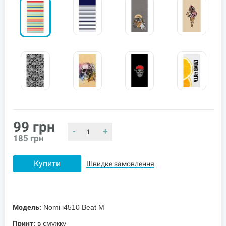
99
грн
-
+
185
грн
Купити
Швидке замовлення
Модель:
Nomi i4510 Beat M
Принт:
в смужку