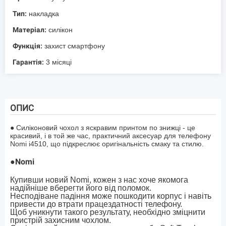
Тип:
накладка
Матеріал:
силікон
Функція:
захист смартфону
Гарантія:
3 місяці
ОПИС
● Силіконовий чохол з яскравим принтом по знижці - це
красивий, і в той же час, практичний аксесуар для телефону
Nomi i4510, що підкреслює оригінальність смаку та стилю.
●
Nomi
Купивши новий Nomi, кожен з нас хоче якомога
надійніше вберегти його від поломок.
Несподіване падіння може пошкодити корпус і навіть
привести до втрати працездатності телефону.
Щоб уникнути такого результату, необхідно зміцнити
пристрій захисним чохлом.