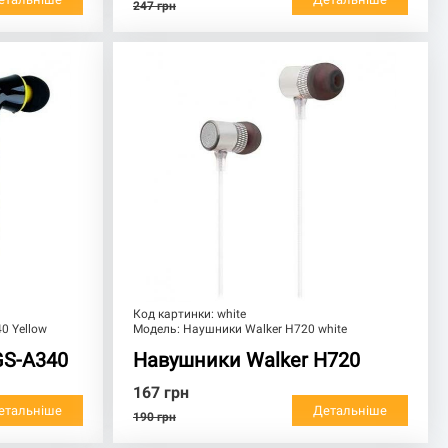
247
грн
Код картинки:
white
0 Yellow
Модель:
Наушники Walker H720 white
GS-A340
Навушники Walker H720
167
грн
етальніше
Детальніше
190
грн