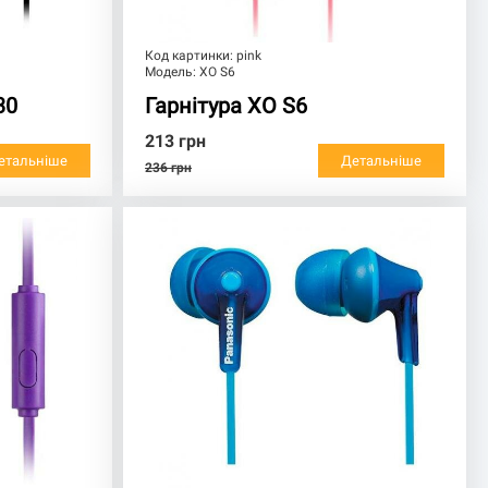
Код картинки:
pink
Модель:
XO S6
30
Гарнітура XO S6
213
грн
етальніше
Детальніше
236
грн