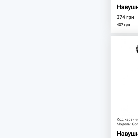
Навушн
374
грн
437
грн
Код картин
Модель:
Go
Навушн