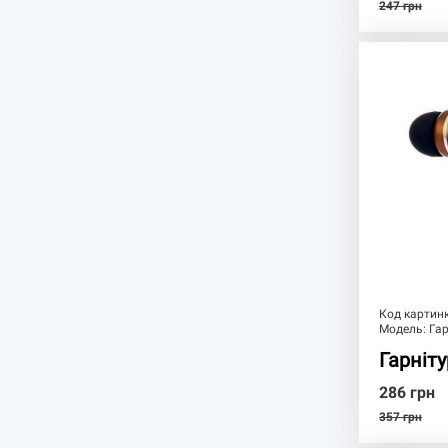
247
грн
Код картин
Модель:
Гар
Гарніт
286
грн
357
грн