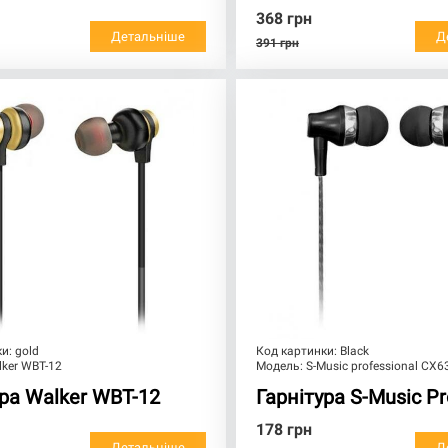
368
грн
Детальніше
Д
391
грн
ки:
gold
Код картинки:
Black
ker WBT-12
Модель:
S-Music professional CX
ура Walker WBT-12
Гарнітура S-Music Pr
178
грн
Детальніше
Д