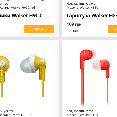
ки:
red
Код картинки:
violet
ушники Walker H900 rad
Модель:
Walker H330
ики Walker H900
Гарнітура Walker H3
109
грн
Детальніше
Д
144
грн
ки:
yellow
Код картинки:
red
asonic Ergofit HJE118
Модель:
Walker H103