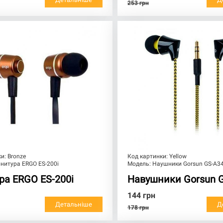
253
грн
ки:
Bronze
Код картинки:
Yellow
нитура ERGO ES-200i
Модель:
Наушники Gorsun GS-A34
ура ERGO ES-200i
Навушники Gorsun 
144
грн
Детальніше
Д
178
грн