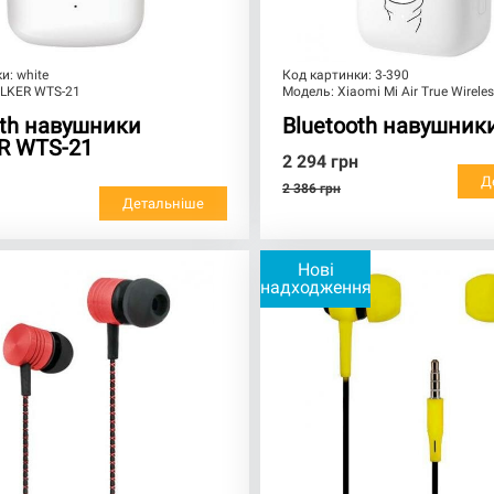
ки:
white
Код картинки:
3-390
LKER WTS-21
Модель:
Xiaomi Mi Air True Wirele
oth навушники
Bluetooth навушник
R WTS-21
2 294
грн
Д
2 386
грн
Детальніше
Нові
надходження