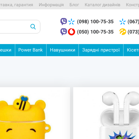
ставка, гарантия
Информація
Блог
Каталог дизайнів
Конст
(098) 100-75-35
(067
(050) 100-75-35
(073
ешки
Power
Bank
Навушники
Зарядні
пристрої
Кісе