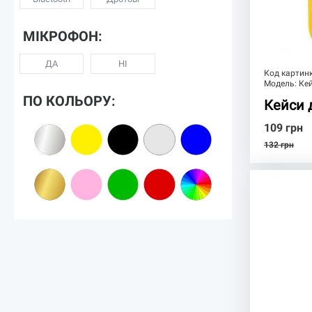
МІКРОФОН:
ДА
НІ
Код картин
Модель:
Ке
ПО КОЛЬОРУ:
Кейси 
109
грн
132
грн