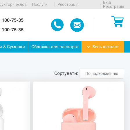
Вхід
руктор чехлов
Послуги
Реєстрація
Реєстрація
) 100-75-35
) 100-75-35
ти
&
Сумочки
Обложка
для
паспорта
Весь каталог
Сортувати:
По надходженню