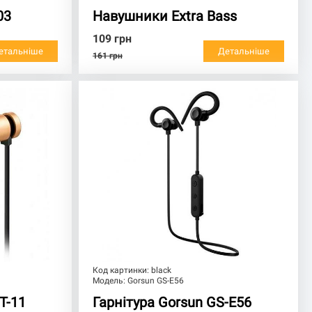
03
Навушники Extra Bass
109
грн
етальніше
Детальніше
161
грн
Код картинки:
black
Модель:
Gorsun GS-E56
T-11
Гарнітура Gorsun GS-E56