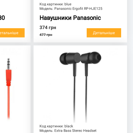
Код картинки:
blue
Модель:
Panasonic Ergofit RP-HJE125
30
Навушники Panasonic
374
грн
етальніше
Детальніше
477
грн
Код картинки:
black
Модель:
Extra Bass Stereo Headset