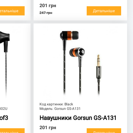
201
грн
етальніше
Детальніше
247
грн
Код картинки:
Black
6302U
Модель:
Gorsun GS-A131
of3
Навушники Gorsun GS-A131
201
грн
етальніше
Детальніше