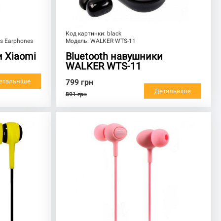
Код картинки:
black
ss Earphones
Модель:
WALKER WTS-11
и Xiaomi
Bluetooth навушники
WALKER WTS-11
етальніше
799
грн
Детальніше
891
грн