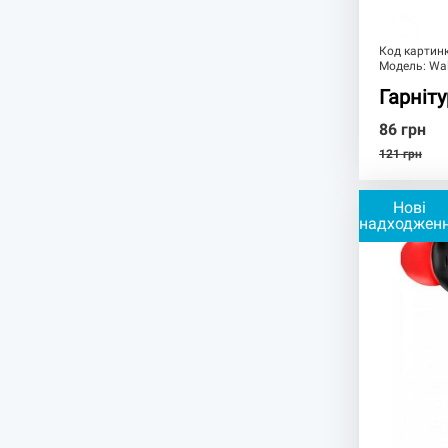
Код картин
Модель:
Wa
Гарніт
86
грн
121
грн
Нові
надходжен