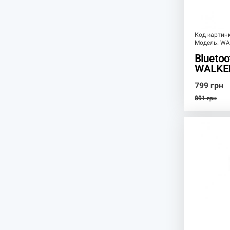
Код картин
Модель:
WA
Blueto
WALKE
799
грн
891
грн