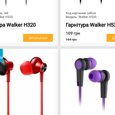
ки:
red
Код картинки:
yellow
lker H320
Модель:
Walker H530
ура Walker H320
Гарнітура Walker H5
109
грн
Детальніше
Д
144
грн
ня