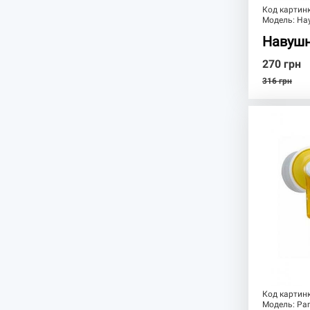
Код картин
Модель:
На
Навушн
270
грн
316
грн
Код картин
Модель:
Pan