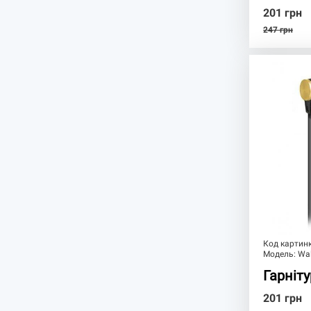
201
грн
247
грн
Код картин
Модель:
Wal
Гарніт
201
грн