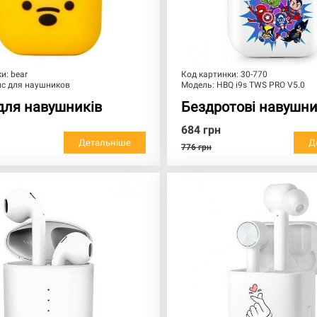
ки:
bear
Код картинки:
30-770
йс для наушников
Модель:
HBQ i9s TWS PRO V5.0
для навушників
Бездротові навушни
684
грн
Детальніше
Д
776
грн