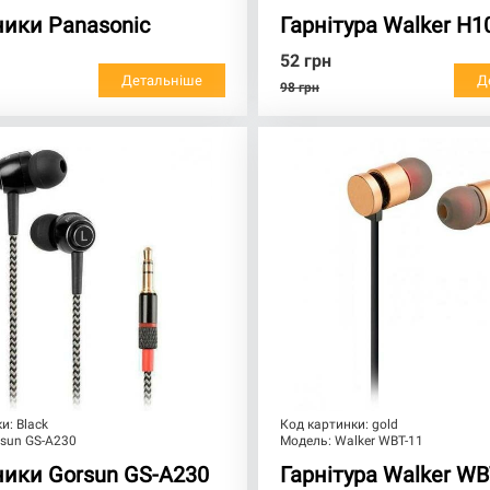
ики Panasonic
Гарнітура Walker H1
52
грн
Детальніше
Д
98
грн
ки:
Black
Код картинки:
gold
rsun GS-A230
Модель:
Walker WBT-11
ики Gorsun GS-A230
Гарнітура Walker WB