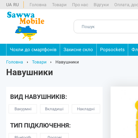
UA
RU
Головна
Товари
Про нас
Відгуки
Оплата, до
Чохли
до
смартфонів
Захисне
скло
Popsockets
Фл
Головна
Товари
Навушники
Навушники
ВИД НАВУШНИКІВ:
Вакуумні
Вкладиші
Накладні
ТИП ПІДКЛЮЧЕННЯ:
Bluetooth
Дротові