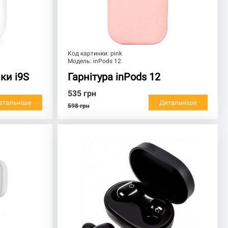
Код картинки:
pink
Модель:
inPods 12
ки i9S
Гарнітура inPods 12
535
грн
етальніше
Детальніше
598
грн