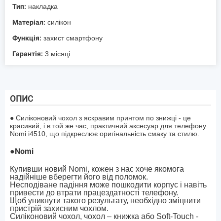
Тип:
накладка
Матеріал:
силікон
Функція:
захист смартфону
Гарантія:
3 місяці
ОПИС
● Силіконовий чохол з яскравим принтом по знижці - це
красивий, і в той же час, практичний аксесуар для телефону
Nomi i4510, що підкреслює оригінальність смаку та стилю.
●
Nomi
Купивши новий Nomi, кожен з нас хоче якомога
надійніше вберегти його від поломок.
Несподіване падіння може пошкодити корпус і навіть
привести до втрати працездатності телефону.
Щоб уникнути такого результату, необхідно зміцнити
пристрій захисним чохлом.
Силіконовий чохол, чохол – книжка або Soft-Touch -