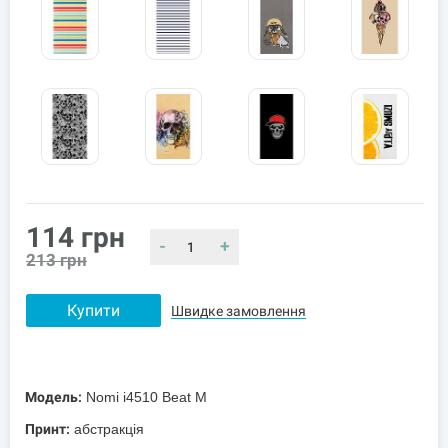
114
грн
-
+
213
грн
Купити
Швидке замовлення
Модель:
Nomi i4510 Beat M
Принт:
абстракція