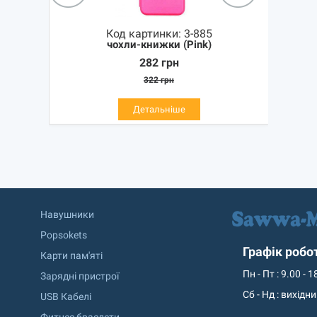
Код картинки:
3-885
чохли-книжки (Pink)
282
грн
322
грн
Детальніше
Навушники
Popsokets
Графік робо
Карти пам'яті
Пн - Пт : 9.00 - 1
Зарядні пристрої
Сб - Нд : вихідн
USB Кабелі