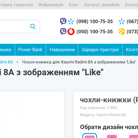
ставка, гарантия
Информація
Блог
Каталог дизайнів
Конст
(098) 100-75-35
(067
(050) 100-75-35
(073
ешки
Power
Bank
Навушники
Зарядні
пристрої
Кісе
dmi 8A
Чохол-книжка для Xiaomi Redmi 8A з зображенням "Like"
 8A з зображенням "Like"
чохли-книжки (P
Код картинки:
3-885
Модель:
Xiaomi Redmi 8A
Обрати дизайн чох