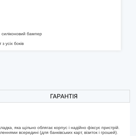
н
 силіконовий бампер
з усіх боків
ГАРАНТІЯ
адка, яка щільно облягає корпус і надійно фіксує пристрій.
леннями всередині (для банківських карт, візиток і грошей).