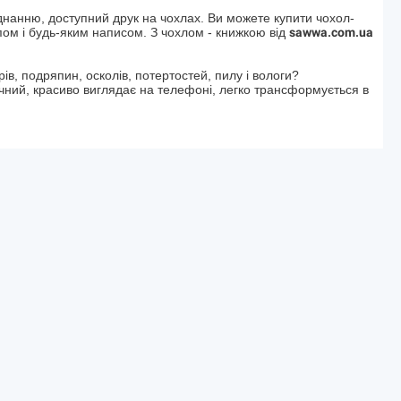
днанню, доступний друк на чохлах. Ви можете купити чохол-
пом і будь-яким написом. З чохлом - книжкою від
sawwa.com.ua
в, подряпин, осколів, потертостей, пилу і вологи?
ичний, красиво виглядає на телефоні, легко трансформується в