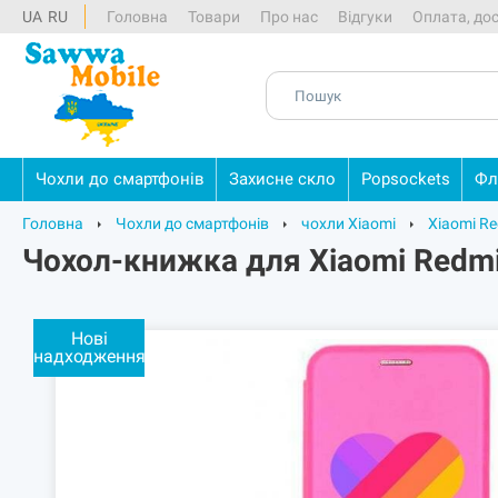
UA
RU
Головна
Товари
Про нас
Відгуки
Оплата, до
Чохли
до
смартфонів
Захисне
скло
Popsockets
Фл
Головна
Чохли до смартфонів
чохли Xiaomi
Xiaomi Re
Чохол-книжка для Xiaomi Redmi
Нові
надходження