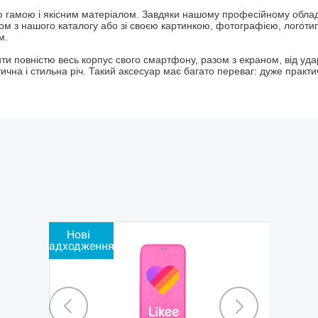
ою гамою і якісним матеріалом. Завдяки нашому професійному обла
ом з нашого каталогу або зі своєю картинкою, фотографією, логоти
м.
и повністю весь корпус свого смартфону, разом з екраном, від ударі
чна і стильна річ. Такий аксесуар має багато переваг: дуже практ
Нові
надходження