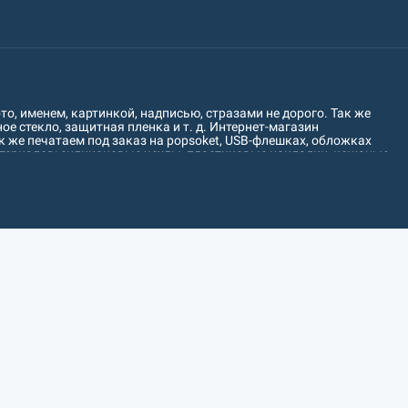
о, именем, картинкой, надписью, стразами не дорого. Так же
е стекло, защитная пленка и т. д. Интернет-магазин
 же печатаем под заказ на popsoket, USB-флешках, обложках
атериалов: силиконовые чехлы, пластиковые накладки, кожаные
печатаем рисунок на чехол для любого устройства следующих
Leagoo, LeEco, Motorola, S-TEEL, Sony, Bravis, Blackview, Bluboo,
 пополняется! Отправляем товары по всей территории Украины: Киев,
сон, Хмельницкий, Черкассы, Чернигов, Черновцы, Кировоград,