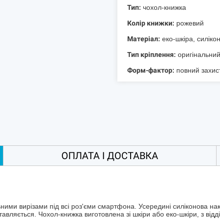
Тип:
чохол-книжка
Колір книжки:
рожевий
Матеріал:
еко-шкіра, силіко
Тип кріплення:
оригінальний
Форм-фактор:
повний захист 
ОПЛАТА І ДОСТАВКА
ими вирізами під всі роз'єми смартфона. Усередині силіконова накл
авляється. Чохол-книжка виготовлена зі шкіри або еко-шкіри, з відді