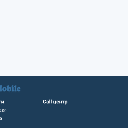
ти
Call центр
8.00
ий