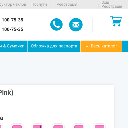
Вхід
руктор чехлов
Послуги
Реєстрація
Реєстрація
) 100-75-35
) 100-75-35
ти
&
Сумочки
Обложка
для
паспорта
Весь каталог
ink)
ла