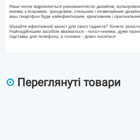
Наші чохли відрізняються різноманітністю дизайнів, кольоров
книжку з яскравим, трендовим, стильним і незвичайним дизайн
ваш смартфон буде найефектнішим, креативним і оригінальни
Шукайте ефективний захист для свого гаджета? Хочете захистит
Найнадійнішим засобом вважається - чохол-книжка, дуже практи
підставку для телефону, а головне - довго носиться.
Переглянуті товари