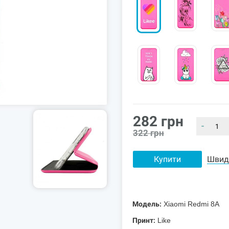
282
грн
-
322
грн
Купити
Швид
Модель:
Xiaomi Redmi 8A
Принт:
Like