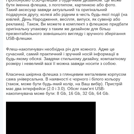
Пропонуємо USB-флешки з будь-яким дизайном. Це може
бути іменна флешка, з логотипом, картинкою або фото.
Такий аксесуар завжди актуальний та оригінальний
подарунок другу, колезі або рідним в честь будь-якої події (на
ювілей, День Народження, весілля, випуск, як сувенір або
реклама). Також, Ви можете в комплекті з флешкою ​​придбати
оригінальну упаковку з таким же дизайном для більш
презентабельного зовнішнього вигляду і зручного зберігання
USB-флешки.
Флеш-накопичувач необхідна річ для кожного. Адже це
сучасний, самий практичний і зручний носій інформації в
будь-якому обсязі. Завдяки стильному дизайну, компактному
розміру і невеликій вазі її можна завжди носити з собою.
Класична шкіряна флешка з глянцевим металевим корпусом
сама універсальна. В наявності є чорного і білого кольору
(також, може бути будь-який колір, на Ваш вибір). Пристрій
має два інтерфейси (2.0 і 3.0). Обсяг пам'яті USB-
накопичувача може бути: 8 Gb, 16 Gb, 32 Gb, 64 Gb.