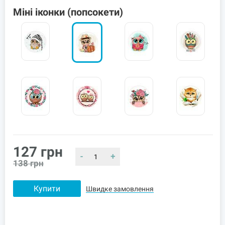
Міні іконки (попсокети)
127
грн
-
+
138
грн
Купити
Швидке замовлення