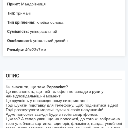
Принт:
Мандрівниця
Тип:
тримачі
Тип кріплення:
клейка основа
Сумісність:
універсальний
Особливості:
унікальний дизайн
Розміри:
40х23х7мм
ОПИС
Чи знаєш ти, що таке
Popsocket
?
Це впевненість, що твій телефон не випаде з руки у
найвідповідальніший момент
Це зручність у повсякденному використанні
Годі шукати підставку для телефону, щоб подивитися відео!
Годі розплутувати морські вузли зі своїх навушників!
Адже попсокет завжди буде з твоїм смартфоном.
Цікаво? А тепер уяви, що на попсокеті, до того ж, зображена
твоя улюблена картинка: єдиноріг, фламінго, панда, улюблені