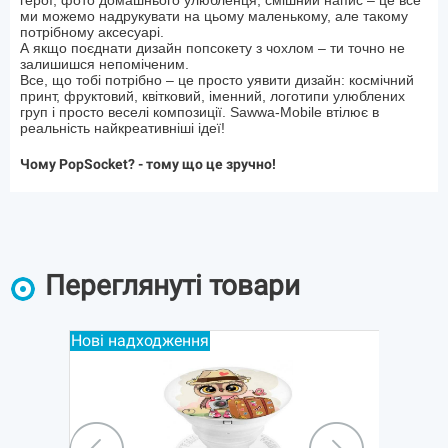
герої, фото домашнього улюбленця, смішний напис – це все
ми можемо надрукувати на цьому маленькому, але такому
потрібному аксесуарі.
А якщо поєднати дизайн попсокету з чохлом – ти точно не
залишишся непоміченим.
Все, що тобі потрібно – це просто уявити дизайн: космічний
принт, фруктовий, квітковий, іменний, логотипи улюблених
груп і просто веселі композиції. Sawwa-Mobile втілює в
реальність найкреативніші ідеї!
Чому PopSocket? - тому що це зручно!
Переглянуті товари
Нові надходження