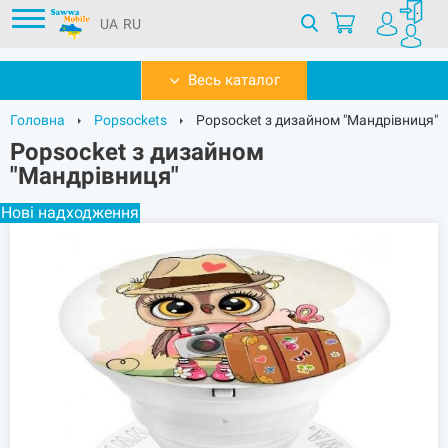
UA
RU
Весь каталог
Головна
Popsockets
Popsocket з дизайном "Мандрівниця"
Popsocket з дизайном
"Мандрівниця"
Нові надходження