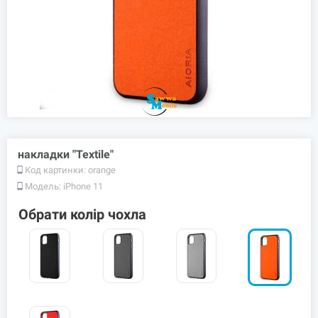
накладки "Textile"
Код картинки:
orange
Модель:
iPhone 11
Обрати колір чохла