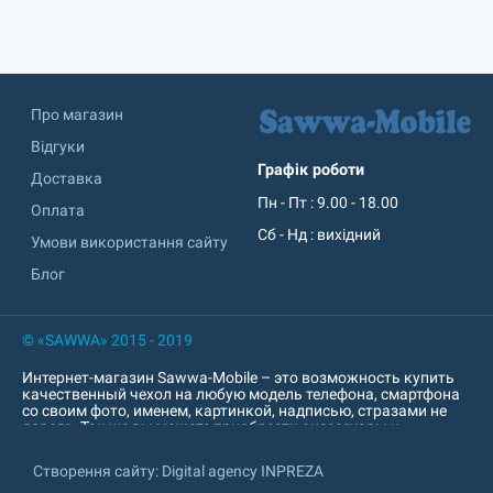
Про магазин
Відгуки
Графік роботи
Доставка
Пн - Пт : 9.00 - 18.00
Оплата
Сб - Нд : вихідний
Умови використання сайту
Блог
© «SAWWA» 2015 - 2019
Интернет-магазин Sawwa-Mobile – это возможность купить
качественный чехол на любую модель телефона, смартфона
со своим фото, именем, картинкой, надписью, стразами не
дорого. Так же вы можете приобрести аксессуары к
мобильному устройству: пауер банк, попсокет, наушники,
кабель, зарядное устройство, защитное стекло, защитная
Створення сайту: Digital agency INPREZA
пленка и т. д. Интернет-магазин sawwa.com.ua