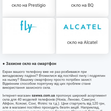
скло на Prestigio
скло на BQ
скло на Alcatel
скло на Fly
Захисне скло на смартфон
●
Екран вашого телефону вже не раз розбивався при
випадковому падінні? Втомилися від постійної пилу і подряпин
на ньому? Вашому смартфону просто потрібен захист.
Відмінним способом порятунку від цих проблем стане
використання захисного скла.
Інтернет-магазин
sawwa.com.ua
пропонує широкий асортимент
скла для 40 моделей телефонів (Нокіа, Леново, Самсунг,
Айфон, Ксяомі, Соні, Філіпс та т.д.). Ціни стартують від 120 грн,
але в магазині постійно проходить безліч акцій. Наприклад,