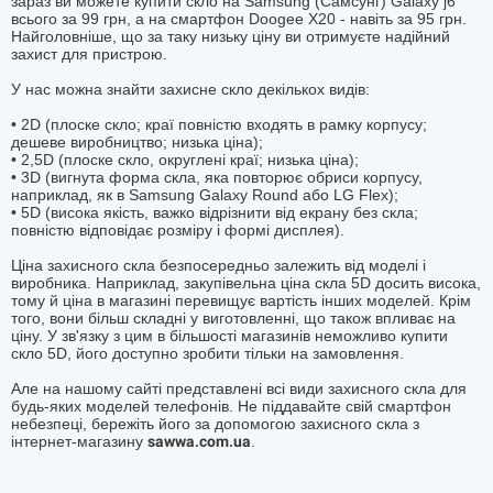
зараз ви можете купити скло на Samsung (Самсунг) Galaxy j6
всього за 99 грн, а на смартфон Doogee X20 - навіть за 95 грн.
Найголовніше, що за таку низьку ціну ви отримуєте надійний
захист для пристрою.
У нас можна знайти захисне скло декількох видів:
• 2D (плоске скло; краї повністю входять в рамку корпусу;
дешеве виробництво; низька ціна);
• 2,5D (плоске скло, округлені краї; низька ціна);
• 3D (вигнута форма скла, яка повторює обриси корпусу,
наприклад, як в Samsung Galaxy Round або LG Flex);
• 5D (висока якість, важко відрізнити від екрану без скла;
повністю відповідає розміру і формі дисплея).
Ціна захисного скла безпосередньо залежить від моделі і
виробника. Наприклад, закупівельна ціна скла 5D досить висока,
тому й ціна в магазині перевищує вартість інших моделей. Крім
того, вони більш складні у виготовленні, що також впливає на
ціну. У зв'язку з цим в більшості магазинів неможливо купити
скло 5D, його доступно зробити тільки на замовлення.
Але на нашому сайті представлені всі види захисного скла для
будь-яких моделей телефонів. Не піддавайте свій смартфон
небезпеці, бережіть його за допомогою захисного скла з
інтернет-магазину
sawwa.com.ua
.