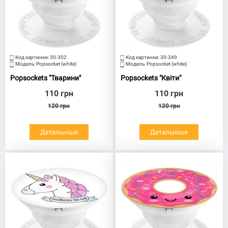
Код картинки:
30-302
Код картинки:
30-349
Модель:
Popsocket (white)
Модель:
Popsocket (white)
Popsockets "Тварини"
Popsockets "Квіти"
110
грн
110
грн
120
грн
120
грн
Детальніше
Детальніше