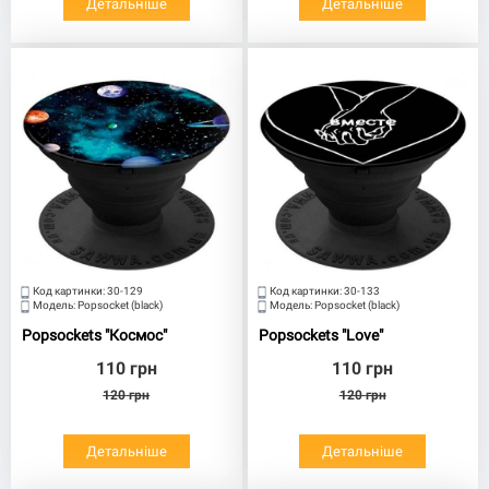
Детальніше
Детальніше
Код картинки:
30-129
Код картинки:
30-133
Модель:
Popsocket (black)
Модель:
Popsocket (black)
Popsockets "Космос"
Popsockets "Love"
110
грн
110
грн
120
грн
120
грн
Детальніше
Детальніше