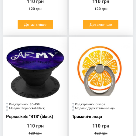
110
грн
110
грн
120
грн
120
грн
Детальніше
Детальніше
Код картинки:
30-459
Код картинки:
orange
Модель:
Popsocket (black)
Модель:
Держатель-кольцо
Popsockets "BTS" (black)
Тримачі-кільця
110
грн
110
грн
120
грн
120
грн