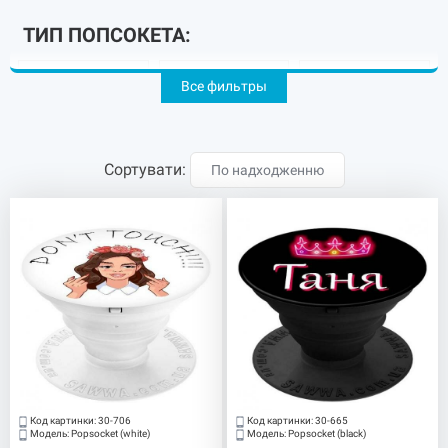
ТИП ПОПСОКЕТА:
Тримач
Попсокет
Кільце
Все фильтры
ДИЗАЙНИ POPSOCKETS:
Сортувати:
По надходженню
BTS
Різні
Новорічні
Фільми, ігри
Дитячі
Квіти
Код картинки:
30-706
Код картинки:
30-665
Модель:
Popsocket (white)
Модель:
Popsocket (black)