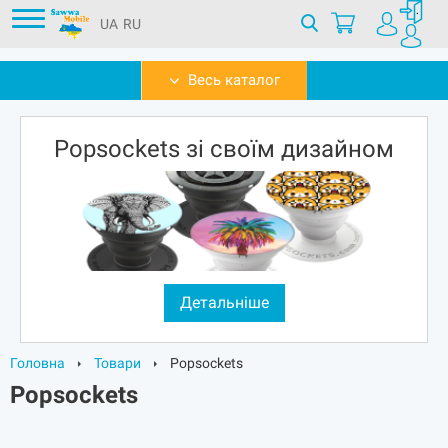
UA
RU
Весь каталог
Popsockets зі своїм дизайном
Детальніше
Головна
Товари
Popsockets
Popsockets