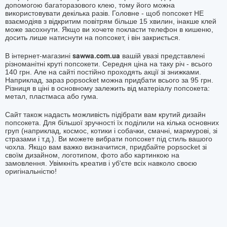
допомогою багаторазового клею, тому його можна
використовувати декілька разів. Головне - щоб попсокет НЕ
взаємодіяв з відкритим повітрям більше 15 хвилин, інакше клей
може засохнути. Якщо ви хочете покласти телефон в кишеню,
досить лише натиснути на попсокет, і він закриється.
В інтернет-магазині
sawwa.com.ua
вашій увазі представлені
різноманітні круті попсокети. Середня ціна на таку річ - всього
140 грн. Але на сайті постійно проходять акції зі знижками.
Наприклад, зараз popsocket можна придбати всього за 95 грн.
Різниця в ціні в основному залежить від матеріалу попсокета:
метал, пластмаса або гума.
Сайт також надасть можливість підібрати вам крутий дизайн
попсокета. Для більшої зручності їх поділили на кілька основних
груп (наприклад, космос, котики і собачки, смачні, мармурові, зі
стразами і т.д.). Ви можете вибрати попсокет під стиль вашого
чохла. Якщо вам важко визначитися, придбайте popsocket зі
своїм дизайном, логотипом, фото або картинкою на
замовлення. Увімкніть креатив і уб'єте всіх навколо своєю
оригінальністю!