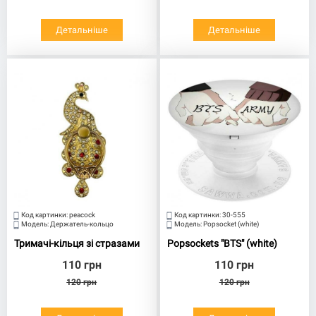
Детальніше
Детальніше
Код картинки:
peacock
Код картинки:
30-555
Модель:
Держатель-кольцо
Модель:
Popsocket (white)
Тримачі-кільця зі стразами
Popsockets "BTS" (white)
110
грн
110
грн
120
грн
120
грн