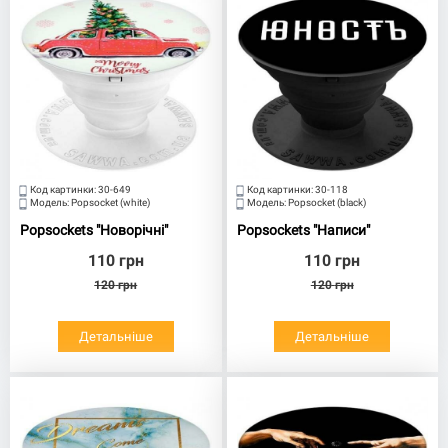
Код картинки:
30-649
Код картинки:
30-118
Модель:
Popsocket (white)
Модель:
Popsocket (black)
Popsockets "Новорічні"
Popsockets "Написи"
110
грн
110
грн
120
грн
120
грн
Детальніше
Детальніше