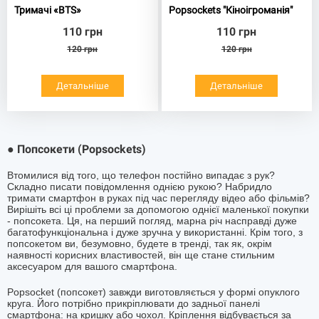
Тримачі «BTS»
Popsockets "Кіноігроманія"
110
грн
110
грн
120
грн
120
грн
Детальніше
Детальніше
Попсокети (Popsockets)
●
Втомилися від того, що телефон постійно випадає з рук?
Складно писати повідомлення однією рукою? Набридло
тримати смартфон в руках під час перегляду відео або фільмів?
Вирішіть всі ці проблеми за допомогою однієї маленької покупки
- попсокета. Ця, на перший погляд, марна річ насправді дуже
багатофункціональна і дуже зручна у використанні. Крім того, з
попсокетом ви, безумовно, будете в тренді, так як, окрім
наявності корисних властивостей, він ще стане стильним
аксесуаром для вашого смартфона.
Popsocket (попсокет) завжди виготовляється у формі опуклого
круга. Його потрібно прикріплювати до задньої панелі
смартфона: на кришку або чохол. Кріплення відбувається за