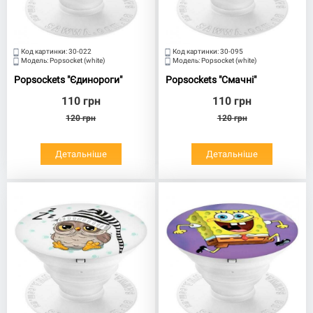
Код картинки:
30-022
Код картинки:
30-095
Модель:
Popsocket (white)
Модель:
Popsocket (white)
Popsockets "Єдинороги"
Popsockets "Смачні"
110
грн
110
грн
120
грн
120
грн
Детальніше
Детальніше