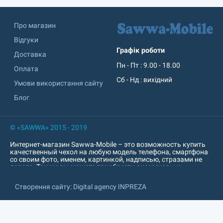
Про магазин
Відгуки
Графік роботи
Доставка
Пн - Пт : 9.00 - 18.00
Оплата
Сб - Нд : вихідний
Умови використання сайту
Блог
© «SAWWA» 2015 - 2019
Интернет-магазин Sawwa-Mobile – это возможность купить
качественный чехол на любую модель телефона, смартфона
со своим фото, именем, картинкой, надписью, стразами не
дорого. Так же вы можете приобрести аксессуары к
мобильному устройству: пауер банк, попсокет, наушники,
кабель, зарядное устройство, защитное стекло, защитная
Створення сайту: Digital agency INPREZA
пленка и т. д. Интернет-магазин sawwa.com.ua
характеризируется превосходным качеством печати. Печать
изображений на чехлах для смартфонов, планшетов. Так же
печатаем под заказ на popsoket, USB-флешках, обложках для
документов, Power Bank. Индивидуальный, необычный