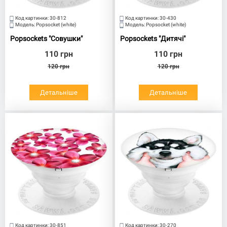
Код картинки:
30-812
Код картинки:
30-430
Модель:
Popsocket (white)
Модель:
Popsocket (white)
Popsockets "Совушки"
Popsockets "Дитячі"
110
грн
110
грн
120
грн
120
грн
Детальніше
Детальніше
Код картинки:
30-851
Код картинки:
30-270