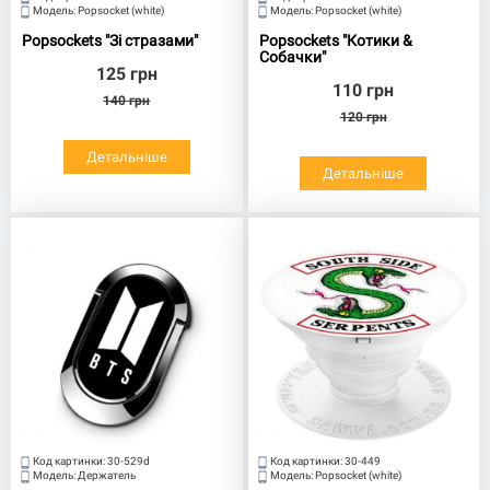
Модель:
Popsocket (white)
Модель:
Popsocket (white)
Popsockets "Зі стразами"
Popsockets "Котики &
Собачки"
125
грн
110
грн
140
грн
120
грн
Детальніше
Детальніше
Код картинки:
30-529d
Код картинки:
30-449
Модель:
Держатель
Модель:
Popsocket (white)