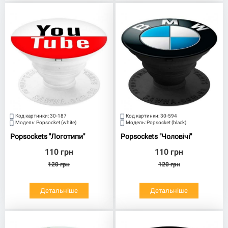
Код картинки:
30-187
Код картинки:
30-594
Модель:
Popsocket (white)
Модель:
Popsocket (black)
Popsockets "Логотипи"
Popsockets "Чоловічі"
110
грн
110
грн
120
грн
120
грн
Детальніше
Детальніше