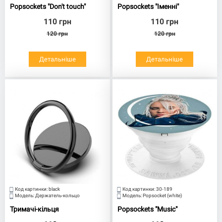
Popsockets "Don't touch"
Popsockets "Іменні"
Music
Написи
Звірюшки
110
грн
110
грн
120
грн
120
грн
Детальніше
Детальніше
Іменні
Мраморные
Космос
Креатив
Смачні
Зі стразами
Men
Код картинки:
black
Код картинки:
30-189
Модель:
Держатель-кольцо
Модель:
Popsocket (white)
ВИБРАТИ КОЛІР НІЖКИ ПОПСОКЕТА:
Тримачі-кільця
Popsockets "Music"