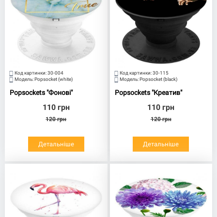
Код картинки:
30-004
Код картинки:
30-115
Модель:
Popsocket (white)
Модель:
Popsocket (black)
Popsockets "Фонові"
Popsockets "Креатив"
110
грн
110
грн
120
грн
120
грн
Детальніше
Детальніше