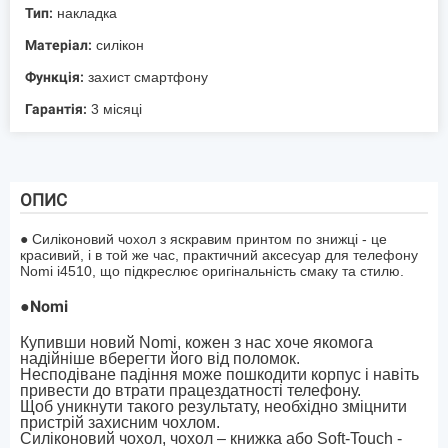
Тип:
накладка
Матеріал:
силікон
Функція:
захист смартфону
Гарантія:
3 місяці
ОПИС
● Силіконовий чохол з яскравим принтом по знижці - це
красивий, і в той же час, практичний аксесуар для телефону
Nomi i4510, що підкреслює оригінальність смаку та стилю.
●
Nomi
Купивши новий Nomi, кожен з нас хоче якомога
надійніше вберегти його від поломок.
Несподіване падіння може пошкодити корпус і навіть
привести до втрати працездатності телефону.
Щоб уникнути такого результату, необхідно зміцнити
пристрій захисним чохлом.
Силіконовий чохол, чохол – книжка або Soft-Touch -