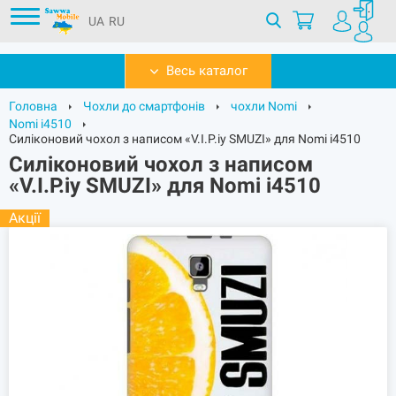
UA
RU
Весь каталог
Головна
Чохли до смартфонів
чохли Nomi
Nomi i4510
Силіконовий чохол з написом «V.I.P.iy SMUZI» для Nomi i4510
Силіконовий чохол з написом
«V.I.P.iy SMUZI» для Nomi i4510
Акції