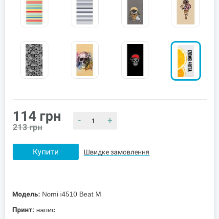
114
грн
-
+
213
грн
Купити
Швидке замовлення
Модель:
Nomi i4510 Beat M
Принт:
напис