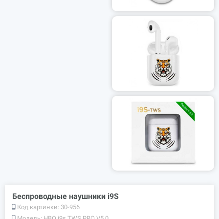
Беспроводные наушники i9S
Код картинки:
30-956
Модель:
HBQ i9s TWS PRO V5.0