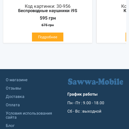
Код картинки:
30-956
Код
Беспроводные наушники i9S
Ко
595
грн
675
грн
Подробнее
О магазине
Отзывы
График работы
Доставка
Пн - Пт : 9.00 - 18.00
Оплата
Сб - Вс : выходной
Условия использования
сайта
Блог