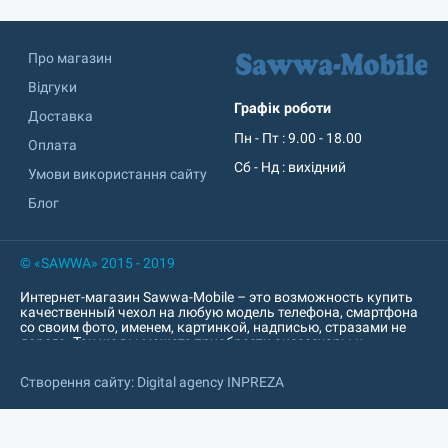
Про магазин
Відгуки
Графік роботи
Доставка
Пн - Пт : 9.00 - 18.00
Оплата
Сб - Нд : вихідний
Умови використання сайту
Блог
© «SAWWA» 2015 - 2019
Интернет-магазин Sawwa-Mobile – это возможность купить
качественный чехол на любую модель телефона, смартфона
со своим фото, именем, картинкой, надписью, стразами не
дорого. Так же вы можете приобрести аксессуары к
мобильному устройству: пауер банк, попсокет, наушники,
кабель, зарядное устройство, защитное стекло, защитная
Створення сайту: Digital agency INPREZA
пленка и т. д. Интернет-магазин sawwa.com.ua
характеризируется превосходным качеством печати. Печать
изображений на чехлах для смартфонов, планшетов. Так же
печатаем под заказ на popsoket, USB-флешках, обложках для
документов, Power Bank. Индивидуальный, необычный