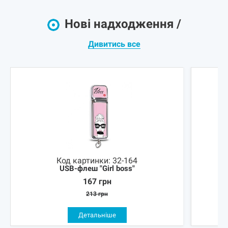
Нові надходження /
Дивитись все
Код картинки:
32-164
USB-флеш "Girl boss"
167
грн
213
грн
Детальніше