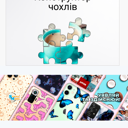
чохлів