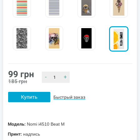
99
грн
-
+
185
грн
Купить
Быстрый заказ
Модель:
Nomi i4510 Beat M
Принт:
надпись