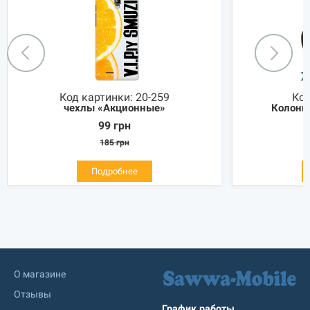
Код картинки:
20-259
Код
чехлы «Акционные»
Колонка
99
грн
185
грн
Подробнее
О магазине
Отзывы
График работы