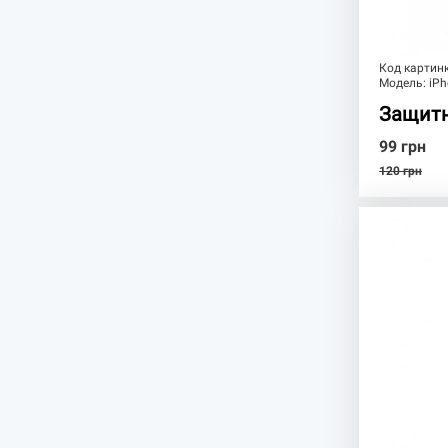
Код картин
Модель:
iPh
Защитн
99
грн
120
грн