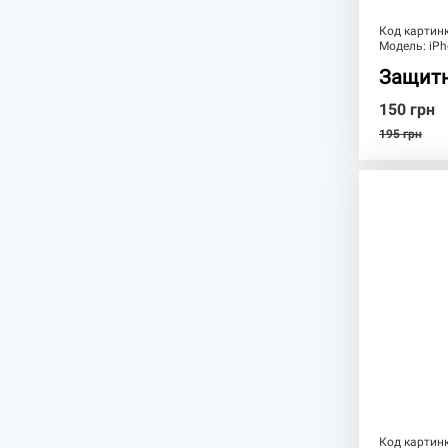
Код картин
Модель:
iPh
Защитн
150
грн
195
грн
Код картин