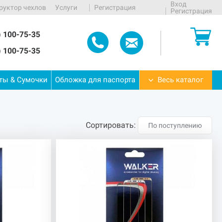
Вход
руктор чехлов
Услуги
Регистрация
Регистрация
) 100-75-35
) 100-75-35
еты
&
Сумочки
Обложка
для
паспорта
Весь каталог
Сортировать:
По поступлению