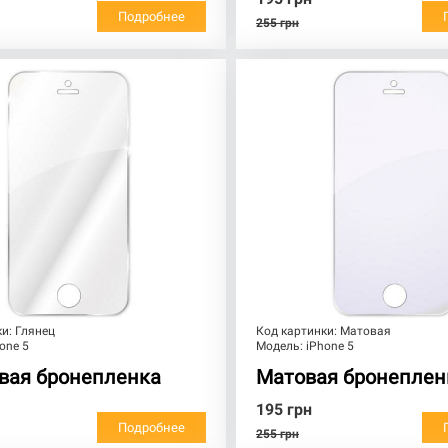
Подробнее
255
грн
ки:
Глянец
Код картинки:
Матовая
one 5
Модель:
iPhone 5
вая бронепленка
Матовая бронеплен
195
грн
Подробнее
255
грн