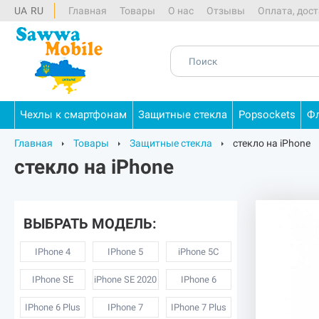
UA
RU
Главная
Товары
О нас
Отзывы
Оплата, дост
Чехлы
к
смартфонам
Защитные
стекла
Popsockets
Ф
Главная
Товары
Защитные стекла
стекло на iPhone
стекло на iPhone
ВЫБРАТЬ МОДЕЛЬ:
IPhone 4
IPhone 5
iPhone 5C
IPhone SE
iPhone SE 2020
IPhone 6
IPhone 6 Plus
IPhone 7
IPhone 7 Plus