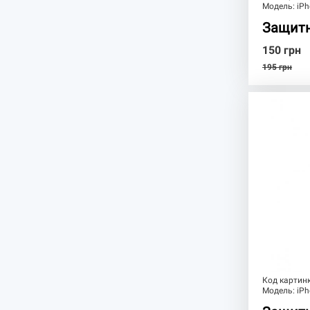
Модель:
iPh
Защитн
150
грн
195
грн
Код картин
Модель:
iPh