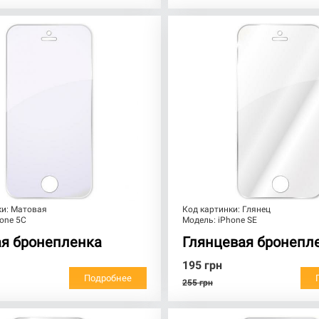
ки:
Матовая
Код картинки:
Глянец
one 5C
Модель:
iPhone SE
я бронепленка
Глянцевая бронепл
195
грн
Подробнее
255
грн