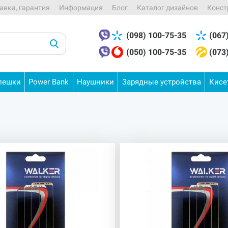
авка, гарантия
Информация
Блог
Каталог дизайнов
Конст
(098) 100-75-35
(067
(050) 100-75-35
(073
лешки
Power
Bank
Наушники
Зарядные
устройства
Кис