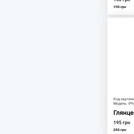
195
грн
Код картин
Модель:
iPh
Глянце
195
грн
255
грн