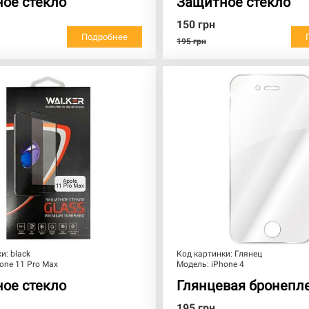
ое стекло
Защитное стекло
150
грн
Подробнее
195
грн
ки:
black
Код картинки:
Глянец
one 11 Pro Max
Модель:
iPhone 4
ое стекло
Глянцевая бронепл
195
грн