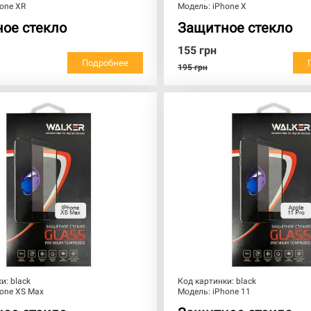
one XR
Модель:
iPhone X
ое стекло
Защитное стекло
155
грн
Подробнее
195
грн
ки:
black
Код картинки:
black
one XS Max
Модель:
iPhone 11