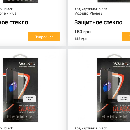
ки:
black
Код картинки:
black
one 7 Plus
Модель:
iPhone 8
ое стекло
Защитное стекло
150
грн
Подробнее
185
грн
ки:
black
Код картинки:
black