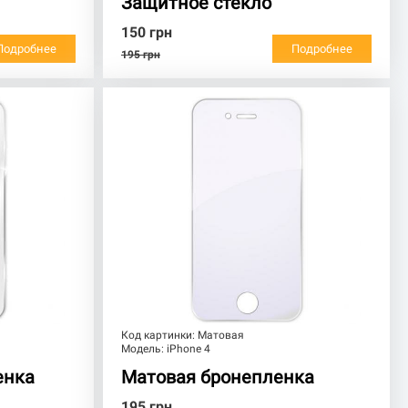
Защитное стекло
150
грн
Подробнее
Подробнее
195
грн
Код картинки:
Матовая
Модель:
iPhone 4
енка
Матовая бронепленка
195
грн