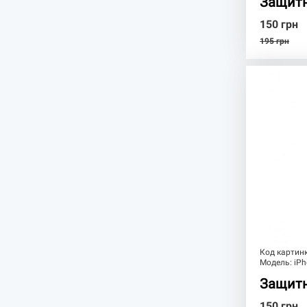
Защитн
150
грн
195
грн
Код картин
Модель:
iPh
Защитн
150
грн