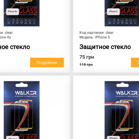
ки:
clear
Код картинки:
clear
one 4s
Модель:
iPhone 5
ое стекло
Защитное стекло
75
грн
Подробнее
115
грн