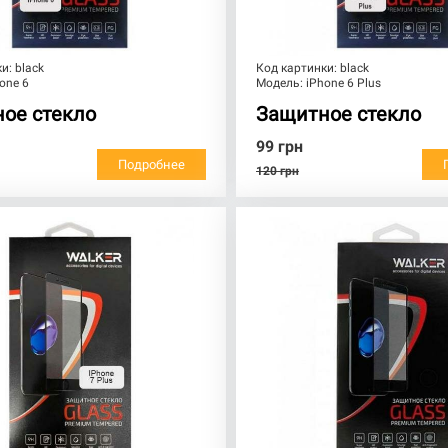
ки:
black
Код картинки:
black
one 6
Модель:
iPhone 6 Plus
ое стекло
Защитное стекло
99
грн
Подробнее
120
грн