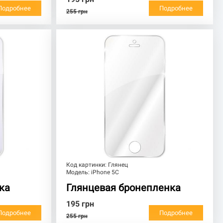
Подробнее
Подробнее
255
грн
Код картинки:
Глянец
Модель:
iPhone 5C
ка
Глянцевая бронепленка
195
грн
Подробнее
Подробнее
255
грн