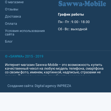
О магазине
Отзывы
График работы
Доставка
Пн - Пт : 9.00 - 18.00
Оплата
Сб - Вс : выходной
Условия использования
сайта
Блог
© «SAWWA» 2015 - 2019
Интернет-магазин Sawwa-Mobile – это возможность купить
качественный чехол на любую модель телефона, смартфона
со своим фото, именем, картинкой, надписью, стразами не
дорого. Так же вы можете приобрести аксессуары к
мобильному устройству: пауер банк, попсокет, наушники,
кабель, зарядное устройство, защитное стекло, защитная
Создание сайта: Digital agency INPREZA
пленка и т. д. Интернет-магазин sawwa.com.ua
характеризируется превосходным качеством печати. Печать
изображений на чехлах для смартфонов, планшетов. Так же
печатаем под заказ на popsoket, USB-флешках, обложках для
документов, Power Bank. Индивидуальный, необычный
дизайн чехла для смартфона, так же других изделий.
Широкий выбор материалов: силиконовые чехлы,