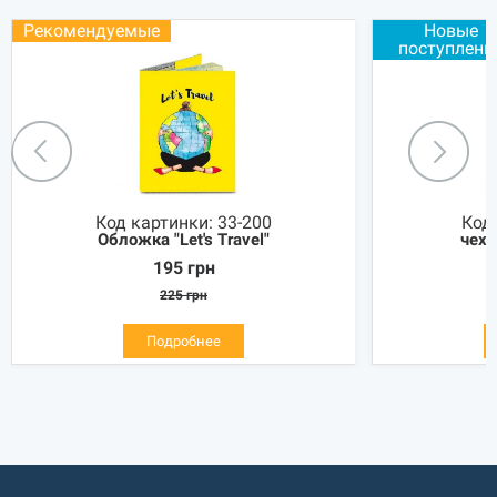
Рекомендуемые
Новые
поступлени
Код картинки:
33-200
Код
Обложка "Let's Travel"
чехл
195
грн
225
грн
Подробнее