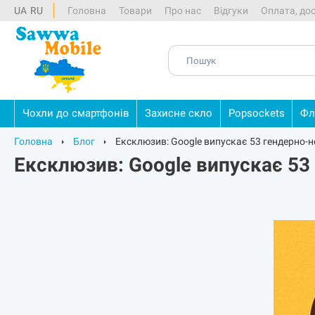
UA
RU
Головна
Товари
Про нас
Відгуки
Оплата, до
Чохли
до
смартфонів
Захисне
скло
Popsockets
Фл
Головна
Блог
Ексклюзив: Google випускає 53 гендерно-
Ексклюзив: Google випускає 53