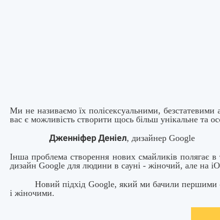
Ми не називаємо їх полісексуальними, безстатевими а
вас є можливість створити щось більш унікальне та ос
Дженніфер Деніел
, дизайнер Google
Інша проблема створення нових смайликів полягає в т
дизайн Google для людини в сауні - жіночий, але на i
Новий підхід Google, який ми бачили першими ознака
і жіночими.