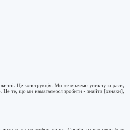
аженні. Це конструкція. Ми не можемо уникнути раси,
е. Це те, що ми намагаємося зробити - знайти [ознаки],
е їх на смартфон не від Google, їм все одно буде