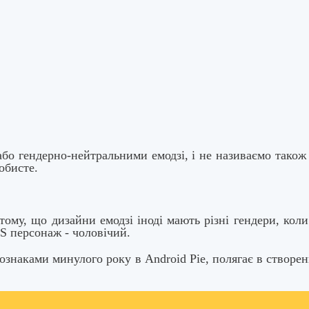
бо гендерно-нейтральними емодзі, і не називаємо також 
обисте.
ому, що дизайни емодзі іноді мають різні гендери, коли
OS персонаж - чоловічий.
ми минулого року в Android Pie, полягає в створенні 