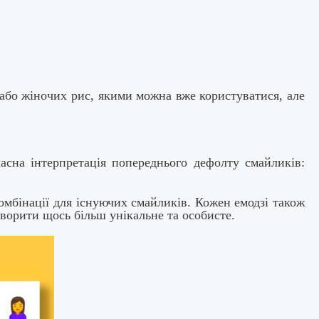
або жіночих рис, якими можна вже користуватися, але
асна інтерпретація попереднього дефолту смайликів:
омбінації для існуючих смайликів. Кожен емодзі також
творити щось більш унікальне та особисте.