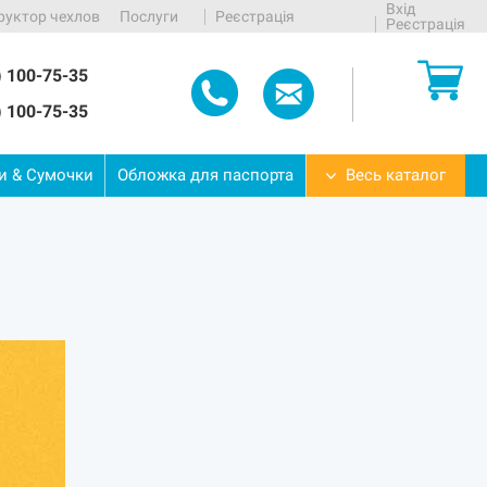
Вхід
руктор чехлов
Послуги
Реєстрація
Реєстрація
) 100-75-35
) 100-75-35
ти
&
Сумочки
Обложка
для
паспорта
Весь каталог