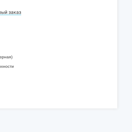
рый заказ
ерная)
рхности