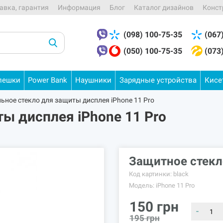
авка, гарантия
Информация
Блог
Каталог дизайнов
Конст
(098) 100-75-35
(067
(050) 100-75-35
(073
лешки
Power
Bank
Наушники
Зарядные
устройства
Кис
ьное стекло для защиты дисплея iPhone 11 Pro
ы дисплея iPhone 11 Pro
Защитное стекл
Код картинки:
black
Модель:
iPhone 11 Pro
150
грн
-
195
грн