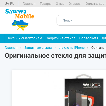
UA
RU
Главная
Товары
О нас
Отзывы
Оплата, дост
Чехлы
к
смартфонам
Защитные
стекла
Popsockets
Ф
Главная
Защитные стекла
стекло на iPhone
Оригинал
Оригинальное стекло для защит