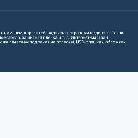
о, именем, картинкой, надписью, стразами не дорого. Так же
е стекло, защитная пленка и т. д. Интернет-магазин
 же печатаем под заказ на popsoket, USB-флешках, обложках
атериалов: силиконовые чехлы, пластиковые накладки, кожаные
печатаем рисунок на чехол для любого устройства следующих
Leagoo, LeEco, Motorola, S-TEEL, Sony, Bravis, Blackview, Bluboo,
 пополняется! Отправляем товары по всей территории Украины: Киев,
сон, Хмельницкий, Черкассы, Чернигов, Черновцы, Кировоград,