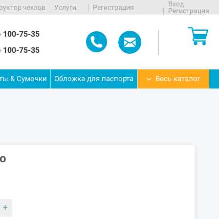
Вход
руктор чехлов
Услуги
Регистрация
Регистрация
) 100-75-35
) 100-75-35
еты
&
Сумочки
Обложка
для
паспорта
Весь каталог
о
+