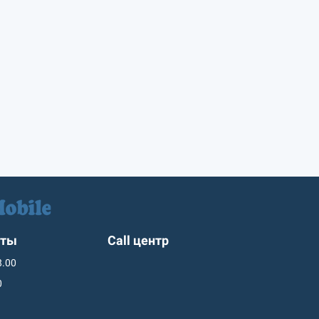
оты
Call центр
8.00
0